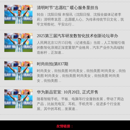
清明时节“志愿红” 暖心服务显担当
转自：沈阳日报 本报讯（沈阳日报、沈报全媒体记者李
莉）清明寄哀思，志愿暖人心。为传承传统节日文化，筑
牢文明祭祀、平安出行...
2025第三届汽车研发数智化技术创新论坛举办
人民网北京12月15日电 （记者焦磊）当前，人工智能引领
的数智化浪潮正深度重塑产业格局，汽车产业作为高端制
造标杆，正加速...
时尚街拍|第837期
时尚美女，街拍美图 时尚美女，街拍美图 时尚美女，街拍
美图 时尚美女，街拍美图 时尚美女，街拍美图 时尚美
女，街拍美图 ...
华为新品官宣: 10月20日, 正式开售
随着智能手机、平板、电脑等行业蓬勃发展，带动了周边
产品，比如充电宝、耳机、手机壳等，促进多个行业发
展。其中的耳机，发展速...
友情链接：