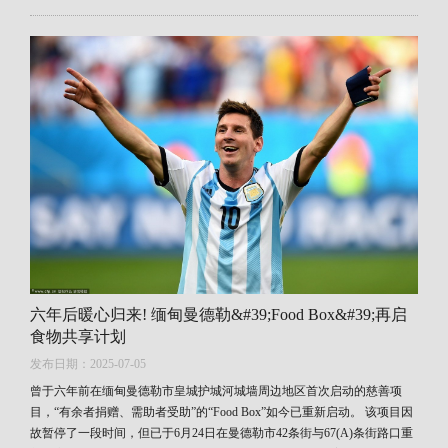
六年后暖心归来! 缅甸曼德勒&#39;Food Box&#39;再启
食物共享计划
发布日期：2025-07-05
曾于六年前在缅甸曼德勒市皇城护城河城墙周边地区首次启动的慈善项
目，“有余者捐赠、需助者受助”的“Food Box”如今已重新启动。 该项目因
故暂停了一段时间，但已于6月24日在曼德勒市42条街与67(A)条街路口重