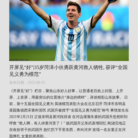
开屏见“好”|35岁菏泽小伙勇跃黄河救人牺牲, 获评“全国
见义勇为模范”
发布日期：2025-08-05
《开屏见“好”》栏目，聚焦山东好人好事，让普通老百姓上封面、上开
屏、上首屏，用最突出的位置推介“身边的榜样”，讲述精彩山东故事。 日
前，第十五届全国见义勇为 英雄模范表彰大会在北京召开 菏泽市东明县
菜园集镇西宋寨村居民 武国升被授予“全国见义勇为模范”称号 事情发生在
2021年2月21日 正值东明县黄河段排凌 在河边灌溉冬麦的武国升忽然听到
呼救 “救人啊，有人掉黄河里了！” 据武国升父亲武喜增回忆 刚浇完地正
在收拾管子的武国升 急忙扔下手里东西，奔向河岸 发现一名女童正在河
面挣扎 女童的弟弟则...