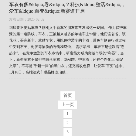
车衣有多&ldquo;卷&rdquo;？科技&ldquo;整活&rdquo;，
爱车&ldquo;百变&rdquo;新赛道开启
发布日期：2025-02-02
到底要不要贴车衣？刚刚入手新车的朋友常常发出这一疑问。 作为保护车
漆的第一道防线，车衣，正被越来越多的年轻车主钟情，他们该省省、该
花花，买完新车、就贴车衣，用以保护爱车的车漆，避免车辆在行驶过程
中受到石子、树胶等物质的划伤和腐蚀。 需求暴涨，车衣市场也跟着“卷
起来”。 在竞争激烈的车衣市场中，研发能力成为突破市场的“利器”，当
下，新型车衣不仅担当隐形车衣，防剐蹭、护车漆，还在个性化上“做足
文章”，不再是“千篇一律”的黑白灰，还充当改色膜，让爱车“百变”起来。
1月16日，高端法式车膜品牌琥珀膜...
首页
上一页
1
2
3